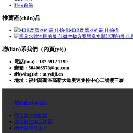
科技前沿
推薦產(chǎn)品
MBR反應器的最 佳拍檔
黑臭水體治理的最 佳
聯(lián)系我們（內頁(yè)）
電話(huà)：187 5912 7199
郵箱：504066578@qq.com
網(wǎng)址：m.yeliji.cn
地址：福州高新區高新大道奧速集控中心二號樓三層
核心產(chǎn)品
固化微生物載體
固化微生物反應器
納米緩釋微生物