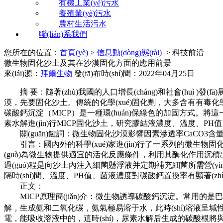
有機工業(yè)污水
養殖業(yè)污水
農村生活污水
聯(lián)系我們
您所在的位置：
首頁(yè)
>
信息動(dòng)態(tài)
> 科技前沿
微生物固化沙土及其在沙漠固化方面的應用前景
來(lái)源：
拜爾生物
發(fā)布時(shí)間：2022年04月25日
摘 要：隨著(zhù)我國的人口增長(cháng)和社會(huì 
漠，先要固化沙土。傳統的化學(xué)固化劑，大多含有有毒化學(xu
碳酸鈣沉淀（MICP）是一種環(huán)保綠色的加固方式。將這一技術(
素水解進(jìn)行MICP固化沙土，研究膠結液濃度、溫度
關(guān)鍵詞：微生物固化沙漠影響因素滲透率CaCO3含
引言：國內外的科學(xué)家進(jìn)行了一系列的微生物固化沙土的實(s
(guò)為微生物提供適宜的活化反應條件，利用其酶化作用沉積出的碳
過(guò)程是向沙土內注入細菌懸浮液并定期補充細菌所需營(yíng)
隔時(shí)間、溫度、PH值、菌液濃度對碳酸鈣置換率有顯著(zhù)影響
正文：
MICP原理簡(jiǎn)介：微生物誘導碳酸鈣沉淀。常用的是
解，生成氨和二氧化碳，氨氣極易溶于水，此時(shí)溶液呈
電，能吸收溶液中的，這時(shí)，尿素水解后生成的碳酸根