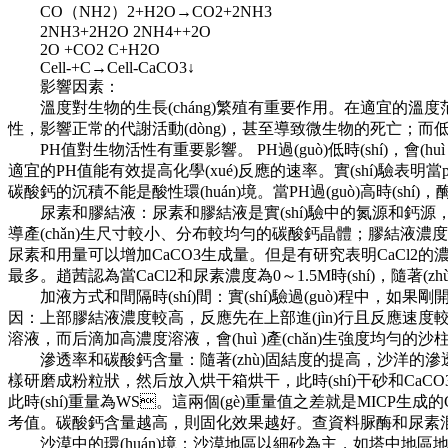
CO（NH2）2+H2O→CO2+2NH3
2NH3+2H2O 2NH4++2O
2O +CO2 C+H2O
Cell-+C→Cell-CaCO3↓
影響因素：
溫度對生物的生長(cháng)繁殖有重要作用。在適宜的溫度范圍內
性，影響正常的代謝活動(dòng)，甚至導致微生物的死亡；而低溫往
PH值對生物活性有重要影響。 PH過(guò)低時(shí)，會(huì
適宜的PH值能有效提高化學(xué)反應的速率。實(shí)驗表明當pH值約
碳酸鈣的沉積不能是酸性環(huán)境。當PH過(guò)高時(shí)，酶
尿素和膠結液：尿素和膠結液是實(shí)驗中的氮源和鈣源，研究
導產(chǎn)生尺寸較小、分布較均勻的碳酸鈣晶體；膠結液濃度較高
尿素和用量可以增加CaCO3生成量。但是有研究表明CaCl2的濃度達到一
最多。趙茜認為當CaCl2和尿素濃度為0～1.5M時(shí)，隨著(zh
加液方式和間隔時(shí)間：實(shí)驗過(guò)程中，如果
因：上部膠結液濃度較高，反應先在上部進(jìn)行且反應速度較快
溶液，而后滴加高濃度溶液，會(huì )產(chǎn)生強度均勻的沙柱
滲透率和碳酸鈣含量：隨著(zhù)固結度的提高，沙洋的滲透率隨著(zhù)
樣研磨成粉粒狀，然后放入烘干箱烘干，此時(shí)干砂和C
此時(shí)重量為WS。這兩個(gè)重量值之差就是MICP生成的CaCO
考值。碳酸鈣含量越高，則固化效果越好。查資料脲酶和尿
沙漠中的環(huán)境：沙漠地區以細砂為主，如塔中地區地表沙源的