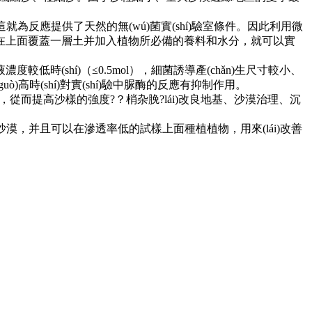
就為反應提供了天然的無(wú)菌實(shí)驗室條件。因此利用微
，在上面覆蓋一層土并加入植物所必備的養料和水分，就可以實
度較低時(shí)（≤0.5mol），細菌誘導產(chǎn)生尺寸較小、
uò)高時(shí)對實(shí)驗中脲酶的反應有抑制作用。
度?？梢杂脕?lái)改良地基、沙漠治理、沉
i)固化沙漠，并且可以在滲透率低的試樣上面種植植物，用來(lái)改善