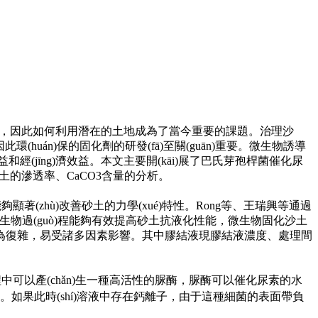
)越少，因此如何利用潛在的土地成為了當今重要的課題。治理沙
，因此環(huán)保的固化劑的研發(fā)至關(guān)重要。微生物誘導
效益和經(jīng)濟效益。本文主要開(kāi)展了巴氏芽孢桿菌催化尿
沙土的滲透率、CaCO3含量的分析。
著(zhù)改善砂土的力學(xué)特性。Rong等、王瑞興等通過
，微生物過(guò)程能夠有效提高砂土抗液化性能，微生物固化沙土
較為復雜，易受諸多因素影響。其中膠結液現膠結液濃度、處理間
ò)程中可以產(chǎn)生一種高活性的脲酶，脲酶可以催化尿素的水
子。如果此時(shí)溶液中存在鈣離子，由于這種細菌的表面帶負