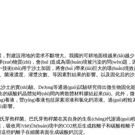
)發(fā)展，對建設用地的需求不斷增大。我國的可耕地面積越來(lái
é)物質(zhì)，會(huì )造成為環(huán)境被污染的問(wèn)題
shù)用于沙土加固，將會(huì )帶來(lái)巨大的環(huán)境
、PH值、菌液濃度、灌漿次數、等因素對結果的影響。以及固化后的
量
hí)驗。DeJong等通過(guò)試驗研究得出微生物固化能夠顯
酸鈣晶體短時(shí)間內將散體材料膠結起來(lái)。此外
養液，營(yíng)養液包括尿素溶液和氯化鈣溶液。過(guò)程
。
巴氏芽孢桿菌。巴氏芽孢桿菌在其自身的生長(cháng)代謝過(gu
堿性，吸收周?chē)h(huán)境中的CO2然后生成銨離子和碳酸根離
將與這些鈣離子在細菌表面生成碳酸鈣沉淀。