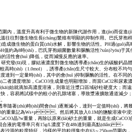
，溫度升高有利于微生物的新陳代謝作用，進(jìn)而促進(jìn)
往對微生物生長(cháng)繁殖有明顯的抑制作用。巴氏芽孢桿菌的最適
 )造成微生物的蛋白質(zhì)水解，影響生物的活性。PH過(guò)高時(
為8時(shí)，巴氏芽孢細菌數量和脲酶活性?xún)?yōu)于其他酸堿條件
的活性會(huì )降低，從而減慢反應的速率。
發(fā)現，膠結液濃度對微生物誘導產(chǎn)生的碳酸鈣晶體尺寸的影
時(shí)（1.0mol），誘導產(chǎn)生尺寸較大、分布較
定量時(shí)，其中的會(huì )抑制脲酶的活性。在不同的膠
ù)二者濃度增加，CaCO3生成量也明顯增加，而當CaCl2和尿素濃度超
剛開(kāi)始就滴加高濃度溶液，則靠近注漿口區域砂柱硬度大；而遠離注漿
，容易將試樣中的較小的孔隙堵塞，導致漿液擴散通道減少
。
時(shí)間會(huì )逐漸減小，達到一定值時(shí)，將幾乎
aCO3的重量記為Ws+p。然后將其放入0.1M的鹽酸溶
3晶?w重量，再除以原來(lái)砂土的重量，就是生成CaCO3的百
素混合液的電導率只有15g/L濃度下在48h達到最高點(diǎn)。
粒度特征，沙樣的平均粒徑集中在63～250μm范圍內，屬細沙