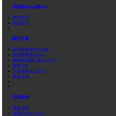
信息動(dòng)態(tài)
應用指導
科技前沿
解決方案
固化微生物技術(shù)
納米緩釋技術(shù)
難降解有機工業(yè)污水
養殖污水
小型農村生活污水
黑臭水體
項目案例
黑臭水體
有機工業(yè)污水