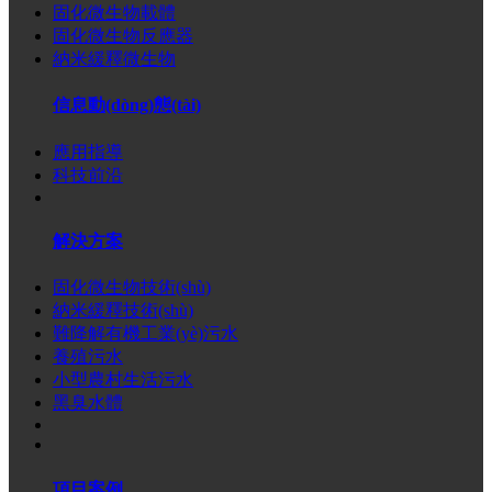
固化微生物載體
固化微生物反應器
納米緩釋微生物
信息動(dòng)態(tài)
應用指導
科技前沿
解決方案
固化微生物技術(shù)
納米緩釋技術(shù)
難降解有機工業(yè)污水
養殖污水
小型農村生活污水
黑臭水體
項目案例