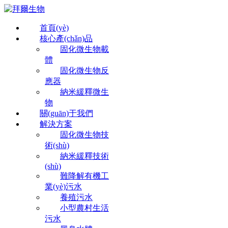
首頁(yè)
核心產(chǎn)品
固化微生物載
體
固化微生物反
應器
納米緩釋微生
物
關(guān)于我們
解決方案
固化微生物技
術(shù)
納米緩釋技術
(shù)
難降解有機工
業(yè)污水
養殖污水
小型農村生活
污水