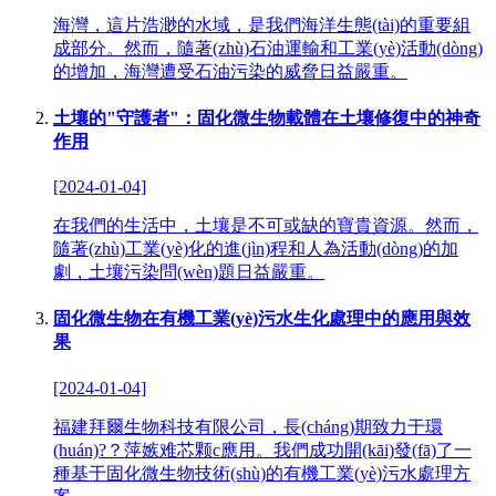
海灣，這片浩渺的水域，是我們海洋生態(tài)的重要組
成部分。然而，隨著(zhù)石油運輸和工業(yè)活動(dòng)
的增加，海灣遭受石油污染的威脅日益嚴重。
土壤的"守護者"：固化微生物載體在土壤修復中的神奇
作用
[2024-01-04]
在我們的生活中，土壤是不可或缺的寶貴資源。然而，
隨著(zhù)工業(yè)化的進(jìn)程和人為活動(dòng)的加
劇，土壤污染問(wèn)題日益嚴重。
固化微生物在有機工業(yè)污水生化處理中的應用與效
果
[2024-01-04]
福建拜爾生物科技有限公司，長(cháng)期致力于環
(huán)?？萍嫉难芯颗c應用。我們成功開(kāi)發(fā)了一
種基于固化微生物技術(shù)的有機工業(yè)污水處理方