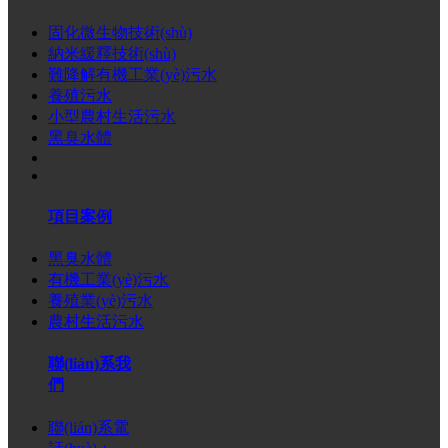
固化微生物技術(shù)
納米緩釋技術(shù)
難降解有機工業(yè)污水
養殖污水
小型農村生活污水
黑臭水體
項目案例
黑臭水體
有機工業(yè)污水
養殖業(yè)污水
農村生活污水
聯(lián)系我
們
聯(lián)系電