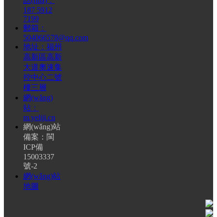
話(huà)：
187 5912
7199
郵箱：
504066578@qq.com
地址：福州
高新區高新
大道奧速集
控中心二號
樓三層
網(wǎng)
站：
m.yeliji.cn
網(wǎng)站
備案：閩
ICP備
15003337
號-2
網(wǎng)站
地圖