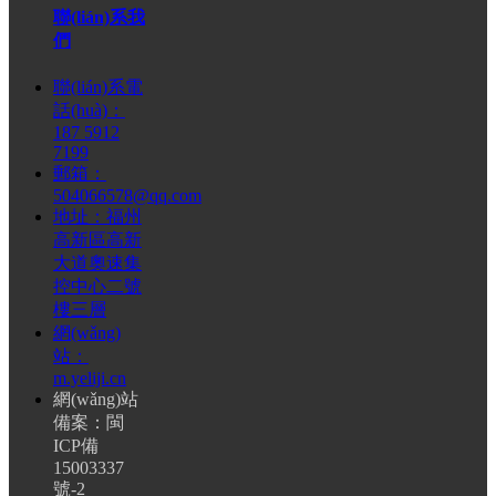
聯(lián)系我
們
聯(lián)系電
話(huà)：
187 5912
7199
郵箱：
504066578@qq.com
地址：福州
高新區高新
大道奧速集
控中心二號
樓三層
網(wǎng)
站：
m.yeliji.cn
網(wǎng)站
備案：閩
ICP備
15003337
號-2