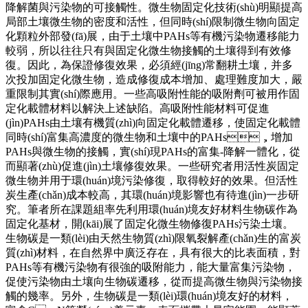
降解菌與污染物的可接觸性。微生物固定化技術(shù)明顯提高
局部土壤微生物的密度和活性，但同時(shí)限制微生物向固定
化顆粒外部發(fā)展，由于土壤中PAHs等有機污染物遷移能力
較弱，所以往往只有與固定化微生物接觸的土壤得到有效修
復。因此，為保證修復效果，必須經(jīng)常翻耕土壤，并多
次投加固定化微生物，造成修復成本增加、處理難度加大，嚴
重限制其實(shí)際應用。一些高吸附性能的吸附劑可被用作固
定化載體材料以解決上述缺陷。高吸附性能材料可促進
(jìn)PAHs由土壤有機質(zhì)向固定化載體遷移，使固定化載體
同時(shí)富集高濃度的微生物和土壤中的PAHs，增加
PAHs與微生物的接觸，實(shí)現PAHs的富集-降解一體化，從
而顯著(zhù)促進(jìn)土壤修復效果。一些研究者用活性炭固定
微生物并用于環(huán)境污染修復，取得較好的效果。但活性
炭生產(chǎn)成本較高，其環(huán)境影響也有待進(jìn)一步研
究。筆者所在課題組率先利用環(huán)境友好材料生物碳作為
固定化基材，開(kāi)展了固定化微生物修復PAHs污染土壤。
生物碳是一類(lèi)由天然生物質(zhì)限氧裂解產(chǎn)生的富炭
質(zhì)材料，在自然界中廣泛存在，具有很大的比表面積，對
PAHs等有機污染物有很強的吸附能力，能大量富集污染物，
促使污染物由土壤向生物碳遷移，從而提高微生物與污染物接
觸的幾率。另外，生物碳是一類(lèi)環(huán)境友好的材料，