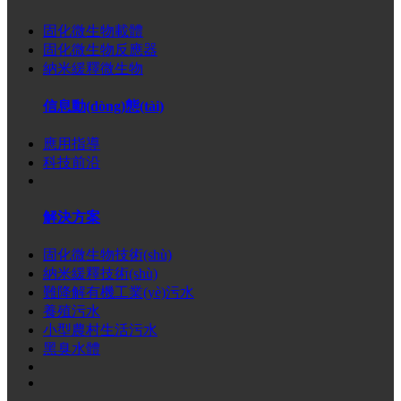
固化微生物載體
固化微生物反應器
納米緩釋微生物
信息動(dòng)態(tài)
應用指導
科技前沿
解決方案
固化微生物技術(shù)
納米緩釋技術(shù)
難降解有機工業(yè)污水
養殖污水
小型農村生活污水
黑臭水體