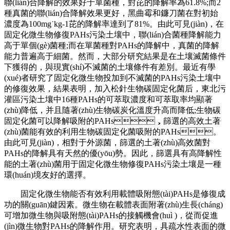
聯(lián)合降解的效果好于單菌種，對芘的降解率為61.8%;而2
種真菌的聯(lián)合降解效果更好，黑曲霉和鐮刀菌在對初始
濃度為100mg˙kg-1芘的降解率達到了81%。由此可見(jiàn)，在
固定化微生物修復PAHs污染土壤中，聯(lián)合菌種降解能力
高于單個(gè)菌種;而在單菌種對PAHs的降解中，真菌的降解
能力普遍高于細菌。然而，大部分研究結果是在土壤滅菌條件
下獲得的，與現實(shí)不滅菌的土壤條件有差別。最近有學
(xué)者研究了固定化微生物投加到不滅菌的PAHs污染土壤中
的修復效果，結果表明，加入松針生物碳固定化菌后，東北污
灌區污染土壤中16種PAHs的可萃取濃度和可萃取率均顯著
(zhù)降低，并且隨著(zhù)生物碳炭化溫度升高而降低;生物碳
固定化菌可以降解吸附的PAHs，篩選的高效土著
(zhù)菌能有效的利用生物碳固定化菌吸附的PAHs。
由此可見(jiàn)，相對于外源菌，篩選的土著(zhù)高效菌對
PAHs的降解具有天然的優(yōu)勢。因此，篩選具有高降解性
能的土著(zhù)菌用于固定化微生物修復PAHs污染土壤是一種
環(huán)境友好的選擇。
固定化微生物能否有效利用載體吸附態(tài)PAHs是修復成
功的關(guān)鍵因素。微生物在載體表面附著(zhù)生長(cháng)
可增加微生物與吸附態(tài)PAHs的接觸機會(huì )，從而促進
(jìn)微生物對PAHs的降解作用。研究表明，具疏水性表面的微