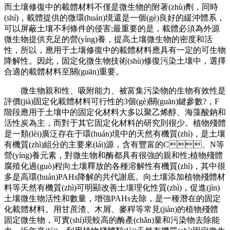
而土壤修復中的載體材料不僅是微生物的附著(zhù)劑，同時
(shí)，載體提供的微環(huán)境還是一個(gè)良好的緩沖體系，
可以屏蔽土壤不利條件的侵害;最重要的是，載體必須為外源
微生物提供充足的營(yíng)養，提高土壤微生物的密度和活
性，所以，應用于土壤修復中的載體材料應具有一定的可生物
降解性。因此，固定化微生物技術(shù)修復污染土壤中，選擇
合適的載體材料至關(guān)重要。
微生物親和性、吸附能力、被富集污染物的生物有效性是
評價(jià)固定化載體材料可行性的3個(gè)關(guān)鍵參數?，F
階段應用于土壤中的固定化材料大多以聚乙烯醇、海藻酸鈉和
活性炭為主，而對于其它固定化材料的研究則很少。植物殘體
是一類(lèi)廣泛存在于環(huán)境中的天然有機質(zhì)，是土壤
有機質(zhì)組分的主要來(lái)源，含有豐富的C、N等
營(yíng)養元素，對微生物和酶都具有很強的親和性;植物殘體
腐殖化過(guò)程向土壤釋放的各種溶解性有機質(zhì)，其中很
多是高環(huán)PAHs降解的共代謝底。向土壤添加植物殘體材
料等天然有機質(zhì)可明顯改善土壤理化性質(zhì)，促進(jìn)
土壤微生物活性和數量，增強PAHs去除，是一種潛在的固定
化載體材料。用甘蔗渣、木屑、麥稈等常見(jiàn)的植物殘體
固定微生物，可實(shí)現較高的酶產(chǎn)量和污染物去除能