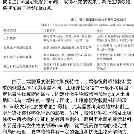
被引進(jìn)固定化領(lǐng)域，取得不錯的效果，為微生物載體
選擇拓展了新領(lǐng)域。
由于土壤體系的復雜性和獨特性，土壤修復對載體材料要
求的側重點(diǎn)與水體不同。土壤原位修復中一般不考慮固
定化微生物載體的回收，固定化微生物載體施加進(jìn)入土壤
后即成為土壤中的一部分，因此，土壤修復對載體材料的環
(huán)境友好性的要求更加嚴格，尤其需要考慮載體材料對土
壤污染物遷移轉化行為的影響。另外，載體材料在水體及土壤
修復中所承擔的功能也是有所區別的。應用于水體的載體材料
主要是作為微生物的附著(zhù)劑，從而提高微生物的穩定性
和局部密度，要求載體具有一定的強度和抗微生物分解能力。