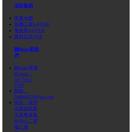
項目案例
黑臭水體
有機工業(yè)污水
養殖業(yè)污水
農村生活污水
聯(lián)系我
們
聯(lián)系電
話(huà)：
187 5912
7199
郵箱：
504066578@qq.com
地址：福州
高新區高新
大道奧速集
控中心二號
樓三層