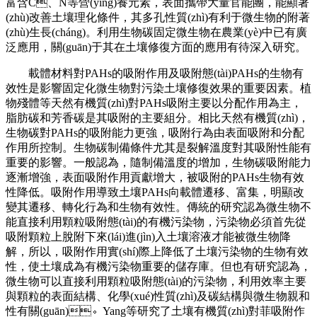
富含C、N等營(yíng)養元素，表面攜帶大量官能團，能顯著
(zhù)改善土壤理化條件，其多孔性質(zhì)有利于微生物的附著
(zhù)生長(cháng)。利用生物碳固定微生物在農業(yè)中已有廣
泛應用，關(guān)于其在土壤修復方面的應用有待深入研究。
載體材料對PAHs的吸附作用及吸附態(tài)PAHs的生物有
效性是影響固定化微生物對污染土壤修復效果的重要因素。植
物殘體等天然有機質(zhì)對PAHs吸附主要以分配作用為主，
脂肪碳和芳香碳是其吸附的主要組分。相比天然有機質(zhì)，
生物碳對PAHs的吸附能力更強，吸附行為由表面吸附和分配
作用所控制。生物碳制備條件尤其是裂解溫度對其吸附性能有
重要的影響。一般認為，隨制備溫度的增加，生物碳吸附能力
逐漸增強，表面吸附作用貢獻增大，被吸附的PAHs生物有效
性降低。吸附作用導致土壤PAHs向載體遷移、富集，明顯改
變其遷移、轉化行為和生物有效性。傳統的研究認為微生物不
能直接利用顆粒吸附態(tài)的有機污染物，污染物必須首先從
吸附顆粒上脫附下來(lái)進(jìn)入土壤溶液才能被微生物降
解，所以，吸附作用實(shí)際上降低了土壤污染物的生物有效
性，使土壤成為有機污染物重要的儲存庫。但也有研究認為，
微生物可以直接利用顆粒吸附態(tài)的污染物，利用效率主要
與顆粒的表面結構、化學(xué)性質(zhì)及碳結構與微生物親和
性有關(guān)。Yang等研究了土壤有機質(zhì)對菲吸附作